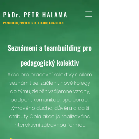
PhDr. PETR HALAMA
PSYCHOLOG, PREVENTISTA, LEKTOR, KONZULTANT
Seznámení a teambuilding pro
pedagogický kolektiv
Akce pro pracovní kolektivy s cílem
seznámit se, začlenit nové kolegy
do týmu, zlepšit vzájemné vztahy,
podpořit komunikaci, spolupráci,
týmového ducha, důvěru a další
atributy. Celá akce je realizována
interaktivní zábavnou formou.